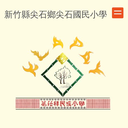
跳
到
新竹縣尖石鄉尖石國民小學
主
要
內
容
區