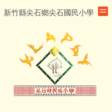
跳
到
新竹縣尖石鄉尖石國民小學
主
要
內
容
區