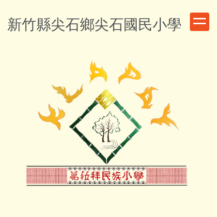
跳
到
新竹縣尖石鄉尖石國民小學
主
要
內
容
區